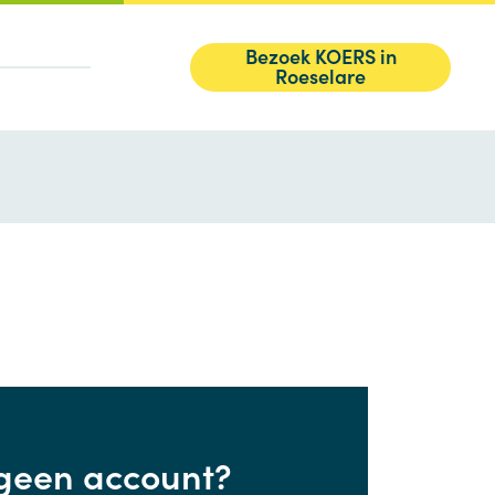
Bezoek KOERS in
Roeselare
geen account?