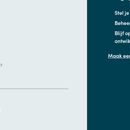
Stel j
Beheer
Blijf 
ontwik
Maak een
n?