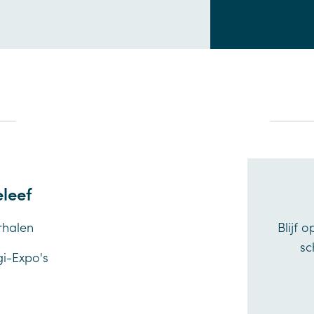
leef
rhalen
Blijf 
sc
gi-Expo's