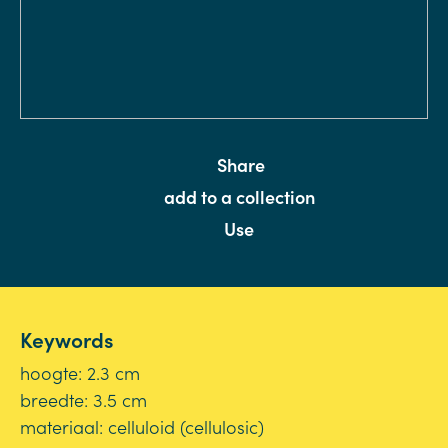
Share
add to a collection
Use
Keywords
hoogte: 2.3 cm
breedte: 3.5 cm
materiaal: celluloid (cellulosic)