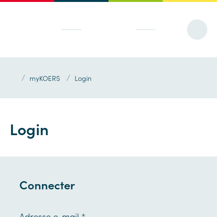
/
/
myKOERS
Login
Login
Connecter
Adresse e-mail
*