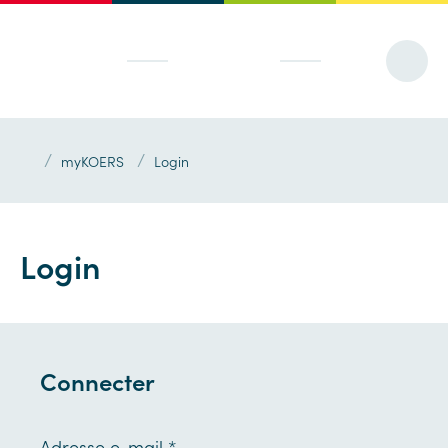
/
/
myKOERS
Login
Login
Connecter
Adresse e-mail
*