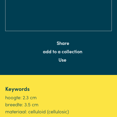
Share
add to a collection
Use
Keywords
hoogte: 2.3 cm
breedte: 3.5 cm
materiaal: celluloid (cellulosic)