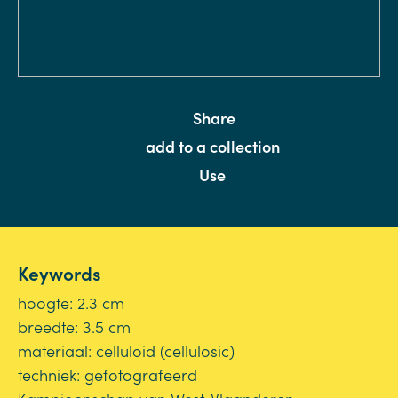
Share
add to a collection
Use
Keywords
hoogte: 2.3 cm
breedte: 3.5 cm
materiaal: celluloid (cellulosic)
techniek: gefotografeerd