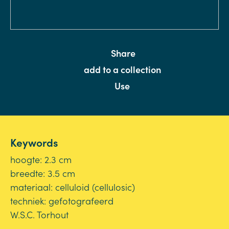
Share
add to a collection
Use
Keywords
hoogte: 2.3 cm
breedte: 3.5 cm
materiaal: celluloid (cellulosic)
techniek: gefotografeerd
W.S.C. Torhout