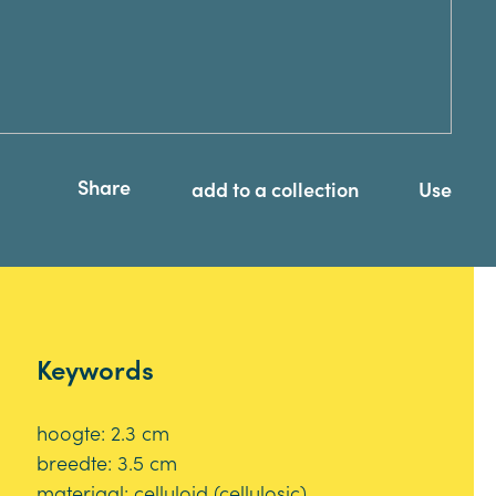
Share
add to a collection
Use
Keywords
hoogte: 2.3 cm
breedte: 3.5 cm
materiaal: celluloid (cellulosic)