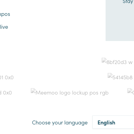
s
Stay
xpos
ive
Choose your language