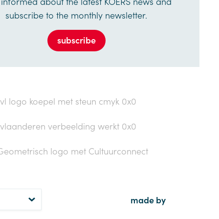
 informed about the latest KOERS news and
subscribe to the monthly newsletter.
subscribe
made by