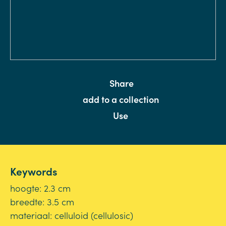
Share
add to a collection
Use
Keywords
hoogte: 2.3 cm
breedte: 3.5 cm
materiaal: celluloid (cellulosic)