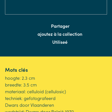
Partager
ajoutez à la collection
Utiliseé
Mots clés
hoogte: 2.3 cm
breedte: 3.5 cm
materiaal: celluloid (cellulosic)
techniek: gefotografeerd
Dwars door Vlaanderen
wedstrijd: Dwars door België 1970