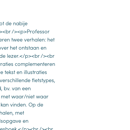
ot de nabije
 /><br /><p>Professor
neren twee verhalen: het
over het ontstaan en
n de lezer.</p><br /><br
straties complementeren
e tekst en illustraties
erschillende fietstypes,
, bv. van een
st met waar/niet waar
g kan vinden. Op de
halen, met
dsopgave en
tjesboek.</p><br /><br