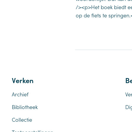
/><p>Het boek biedt ee
op de fiets te springen
Verken
Be
Archief
Ve
Bibliotheek
Di
Collectie