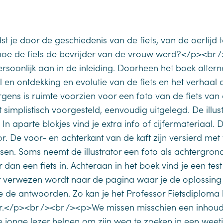
st je door de geschiedenis van de fiets, van de oertijd t
 hoe de fiets de bevrijder van de vrouw werd?</p><br
persoonlijk aan in de inleiding. Doorheen het boek alter
 en ontdekking en evolutie van de fiets en het verhaal 
Ergens is ruimte voorzien voor een foto van de fiets va
simplistisch voorgesteld, eenvoudig uitgelegd. De illu
l. In aparte blokjes vind je extra info of cijfermateriaal. D
r. De voor- en achterkant van de kaft zijn versierd met v
sen. Soms neemt de illustrator een foto als achtergrond
er dan een fiets in. Achteraan in het boek vind je een te
t er verwezen wordt naar de pagina waar je de oplossin
e de antwoorden. Zo kan je het Professor Fietsdiploma 
r.</p><br /><br /><p>We missen misschien een inhou
de jonge lezer helpen om zijn weg te zoeken in een wee