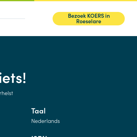
Bezoek KOERS in
Roeselare
iets!
rhelst
Taal
Nederlands