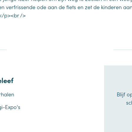
n verfrissende ode aan de fiets en zet de kinderen aan
.</p><br />
leef
rhalen
Blijf 
sc
gi-Expo's