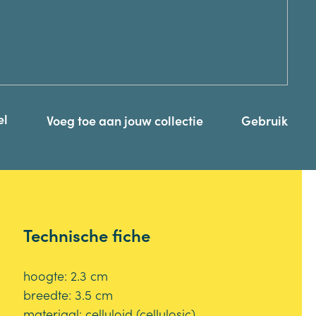
el
Voeg toe aan jouw collectie
Gebruik
Technische fiche
hoogte: 2.3 cm
breedte: 3.5 cm
materiaal: celluloid (cellulosic)