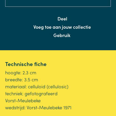
Deel
Voeg toe aan jouw collectie
Gebruik
Technische fiche
hoogte: 2.3 cm
breedte: 3.5 cm
materiaal: celluloid (cellulosic)
techniek: gefotografeerd
Vorst-Meulebeke
wedstrijd: Vorst-Meulebeke 1971