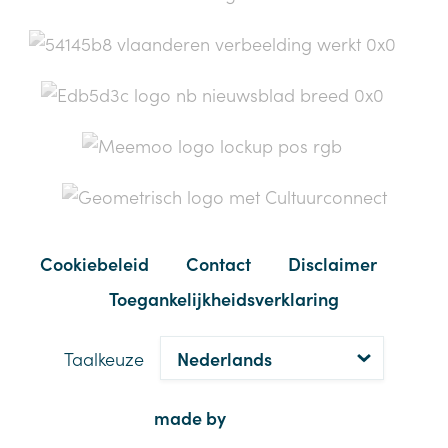
Deze website maakt gebruik van
cookies.
Onze website maakt gebruik van cookies om uw ervaring
zo aangenaam mogelijk te maken. Indien u hiermee
instemt, gebruiken we ook cookies voor statistische,
analytische, tracking- en advertentiedoeleinden. Hiermee
kunnen we uw bezoek aan de website personaliseren en
u content tonen die aansluiten bij uw profiel. Ook krijgen
we hiermee meer inzicht in hoe u onze website gebruikt,
waardoor we ook verbeteringen kunnen doorvoeren. Als u
akkoord gaat met het gebruik van deze cookies, klik dan
Cookiebeleid
Contact
Disclaimer
op "Alles toestaan". U kunt ook specifieke voorkeuren
instellen, zodat enkel die cookies worden gebruikt. U kunt
Toegankelijkheidsverklaring
uw keuze op elk moment aanpassen.
Lees verder
Zelf instellen
Taalkeuze
Weigeren
Alles accepteren
made by