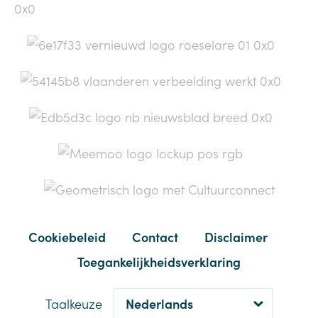
×
Deze website maakt gebruik van
cookies.
Onze website maakt gebruik van cookies om uw ervaring
zo aangenaam mogelijk te maken. Indien u hiermee
instemt, gebruiken we ook cookies voor statistische,
analytische, tracking- en advertentiedoeleinden. Hiermee
kunnen we uw bezoek aan de website personaliseren en
u content tonen die aansluiten bij uw profiel. Ook krijgen
we hiermee meer inzicht in hoe u onze website gebruikt,
waardoor we ook verbeteringen kunnen doorvoeren. Als u
akkoord gaat met het gebruik van deze cookies, klik dan
Cookiebeleid
Contact
Disclaimer
op "Alles toestaan". U kunt ook specifieke voorkeuren
instellen, zodat enkel die cookies worden gebruikt. U kunt
Toegankelijkheidsverklaring
uw keuze op elk moment aanpassen.
Lees verder
Taalkeuze
Zelf instellen